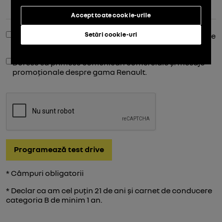
Accept toate cookie-urile
Setări cookie-uri
Sunt de acord cu stocarea și manipularea datelor mele
pe
serus-renault.ro
.
Doresc să primesc comunicari comerciale și mesaje
promoționale despre gama Renault.
Programează test drive
* Câmpuri obligatorii
* Declar ca am cel puțin 21 de ani și carnet de conducere
categoria B de minim 1 an.