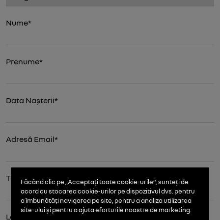
Nume*
Prenume*
Data Nașterii*
Adresă Email*
Telefon*
Făcând clic pe „Acceptați toate cookie-urile”, sunteți de
acord cu stocarea cookie-urilor pe dispozitivul dvs. pentru
a îmbunătăți navigarea pe site, pentru a analiza utilizarea
site-ului și pentru a ajuta eforturile noastre de marketing.
Localitate*