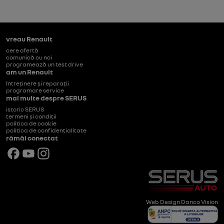
vreau Renault
cere ofertă
comunică cu noi
programează un test drive
am un Renault
întreținere și reparații
programare service
mai multe despre SERUS
istoric SERUS
termeni și condiții
politica de cookie
politica de confidențialitate
rămâi conectat
© SERUS 2026
Web Design Danco Vision