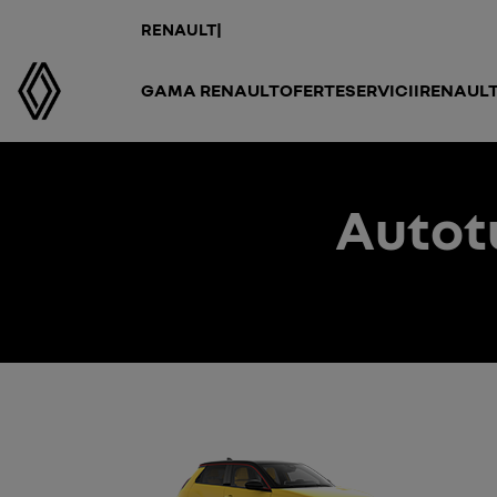
RENAULT
|
GAMA RENAULT
OFERTE
SERVICII
RENAULT
Autot