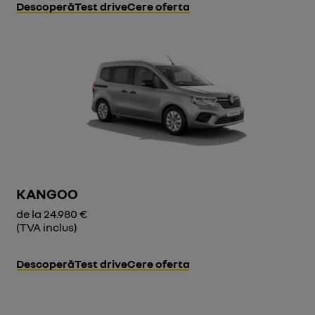
Descoperă
Test drive
Cere oferta
KANGOO
de la 24.980 €
(TVA inclus)
Descoperă
Test drive
Cere oferta