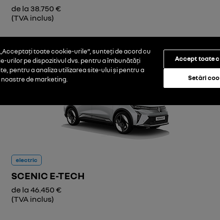
de la 38.750 €
(TVA inclus)
Descoperă
Test drive
Cere oferta
„Acceptați toate cookie-urile”, sunteți de acord cu
Accept toate c
-urilor pe dispozitivul dvs. pentru a îmbunătăți
e, pentru a analiza utilizarea site-ului și pentru a
Setări coo
e noastre de marketing.
electric
SCENIC E-TECH
de la 46.450 €
(TVA inclus)