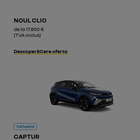
NOUL CLIO
de la 17.800 €
(TVA inclus)
Descoperă
Cere oferta
full hybrid
CAPTUR