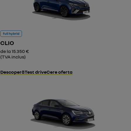
full hybrid
CLIO
de la 15.350 €
(TVA inclus)
Descoperă
Test drive
Cere oferta