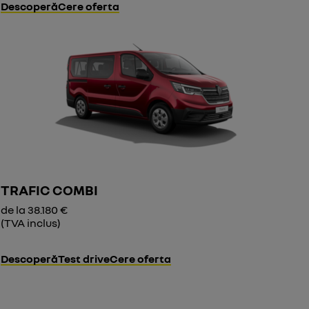
Descoperă
Cere oferta
TRAFIC COMBI
de la 38.180 €
(TVA inclus)
Descoperă
Test drive
Cere oferta