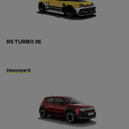
R5 TURBO 3E
Descoperă