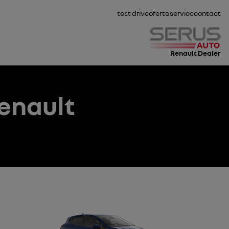
test drive
oferta
service
contact
Renault Dealer
enault