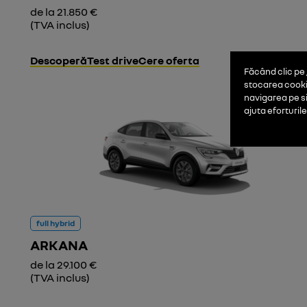
de la 21.850 €
(TVA inclus)
Descoperă
Test drive
Cere oferta
Făcând clic pe 
stocarea cookie
navigarea pe sit
ajuta eforturil
full hybrid
ARKANA
de la 29.100 €
(TVA inclus)