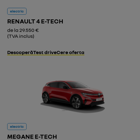
electric
RENAULT 4 E-TECH
de la 29.550 €
(TVA inclus)
Descoperă
Test drive
Cere oferta
electric
MEGANE E-TECH