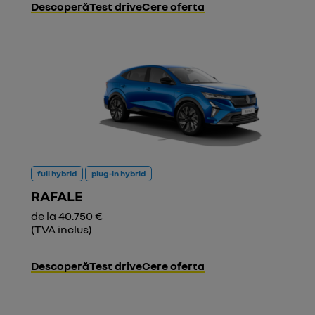
Descoperă
Test drive
Cere oferta
full hybrid
plug-in hybrid
RAFALE
de la 40.750 €
(TVA inclus)
Descoperă
Test drive
Cere oferta