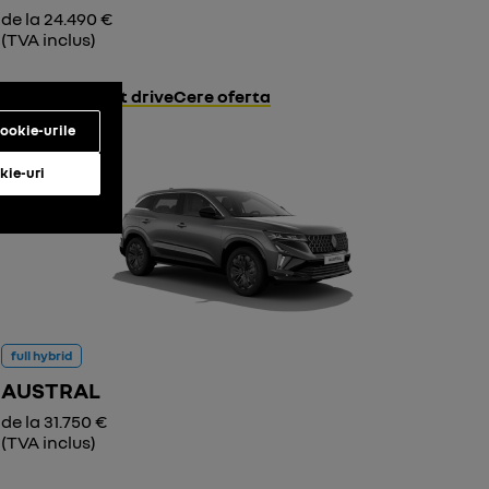
de la 24.490 €
(TVA inclus)
Descoperă
Test drive
Cere oferta
ookie-urile
kie-uri
full hybrid
AUSTRAL
de la 31.750 €
(TVA inclus)