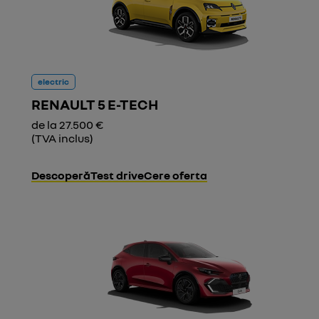
electric
RENAULT 5 E-TECH
de la 27.500 €
(TVA inclus)
Descoperă
Test drive
Cere oferta