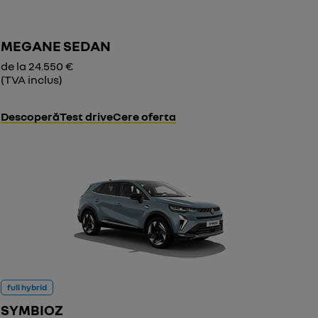
MEGANE SEDAN
de la 24.550 €
(TVA inclus)
Descoperă
Test drive
Cere oferta
full hybrid
SYMBIOZ