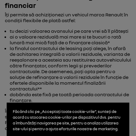
financiar
Îți permite să achiziționezi un vehicul marca Renault în
condiții flexibile de plată astfel:
tu decizi valoarea avansului pe care vrei să îl plătești
ai o valoare reziduală mai mare si te bucuri o rată
lunară mai mică față de o finanțare clasică*
la finalul contractului de leasing poți alege, în afară
de achitarea integrală a valorii reziduale, varianta de
reeșalonare a acesteia sau restituirea autovehiculului
către finanțator, conform legii și prevederilor
contractuale. De asemenea, poți opta pentru o
soluție de refinanțare a valorii reziduale în funcție de
ofertele disponibile la momentul finalizării
contractului**
dobânda este fixă pe toată perioada contractului de
finanțare.
În plus, în cadrul contractului de leasing, sunt incluse
Făcând clic pe „Acceptați toate cookie-urile”, sunteți de
servicii precum garanția extinsă a modelului tău
acord cu stocarea cookie-urilor pe dispozitivul dvs. pentru
Renault și servicii de întreținere (reviziile conform
a îmbunătăți navigarea pe site, pentru a analiza utilizarea
caietului de întreținere a mașinii și ITP) până la 5 ani.
site-ului și pentru a ajuta eforturile noastre de marketing.