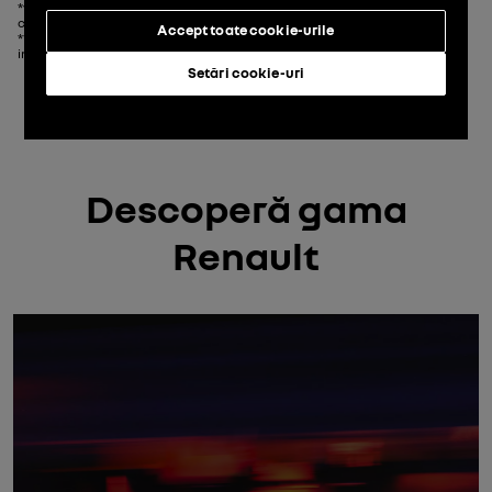
*valoarea reziduală maximă variază în funcție de modelul ales și îți va fi
comunicat de către agentul Renault.
Accept toate cookie-urile
**poți opta și pentru produsul de leasing financiar clasic fără servicii
incluse.
Setări cookie-uri
Descoperă gama
Renault