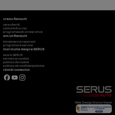
vreau Renault
cere ofertă
comunică cu noi
programează un test drive
am un Renault
întreținere și reparații
programare service
mai multe despre SERUS
istoric SERUS
termeni și condiții
politica de cookie
politica de confidențialitate
rămâi conectat
© SERUS 2026
Web Design Danco Vision