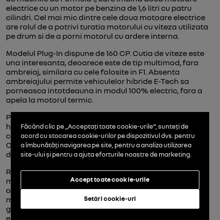
electrice cu un motor pe benzina de 1,6 litri cu patru
cilindri. Cel mai mic dintre cele doua motoare electrice
are rolul de a potrivi turatia motorului cu viteza utilizata
pe drum si de a porni motorul cu ardere interna.
Modelul Plug-In dispune de 160 CP. Cutia de viteze este
una interesanta, deoarece este de tip multimod, fara
ambreiaj, similara cu cele folosite in F1. Absenta
ambreiajului permite vehiculelor hibride E-Tech sa
porneasca intotdeauna in modul 100% electric, fara a
apela la motorul termic.
Pe langa faptul ca pornirea electrica a acestei masini
hibrid plug in ajuta la economisirea combustibilului,
Făcând clic pe „Acceptați toate cookie-urile”, sunteți de
consumul urban si cel extraurban este unul scazut.
acord cu stocarea cookie-urilor pe dispozitivul dvs. pentru
Consumul mediu in modul hybrid al acestei masini este
a îmbunătăți navigarea pe site, pentru a analiza utilizarea
de 1,4 litri/100 km.
site-ului și pentru a ajuta eforturile noastre de marketing.
Renault hibrid plug in poate functiona circa 50 de km in
Accept toate cookie-urile
modul complet electric. Tehnologia E-Tech permite
optimizarea energiei prin fazele de decelerare, in care
Setări cookie-uri
motorul electric principal functioneaza precum un
generator ce transforma energia cinetica in energie
electrica, stocata in baterie. Prin franarea regenerativa,