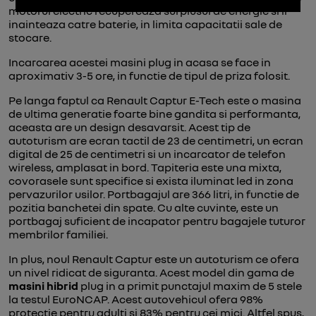
motorul electric recupereaza surplusul de energie si il
inainteaza catre baterie, in limita capacitatii sale de
stocare.
Incarcarea acestei masini plug in acasa se face in
aproximativ 3-5 ore, in functie de tipul de priza folosit.
Pe langa faptul ca Renault Captur E-Tech este o masina
de ultima generatie foarte bine gandita si performanta,
aceasta are un design desavarsit. Acest tip de
autoturism are ecran tactil de 23 de centimetri, un ecran
digital de 25 de centimetri si un incarcator de telefon
wireless, amplasat in bord. Tapiteria este una mixta,
covorasele sunt specifice si exista iluminat led in zona
pervazurilor usilor. Portbagajul are 366 litri, in functie de
pozitia banchetei din spate. Cu alte cuvinte, este un
portbagaj suficient de incapator pentru bagajele tuturor
membrilor familiei.
In plus, noul Renault Captur este un autoturism ce ofera
un nivel ridicat de siguranta. Acest model din gama de
masini hibrid
plug in a primit punctajul maxim de 5 stele
la testul EuroNCAP. Acest autovehicul ofera 98%
protectie pentru adulti si 83% pentru cei mici. Altfel spus,