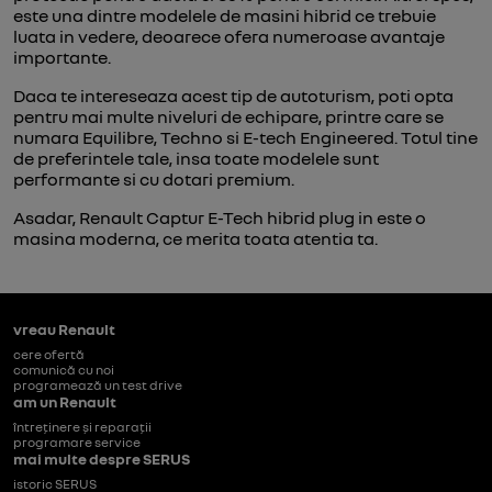
este una dintre modelele de masini hibrid ce trebuie
luata in vedere, deoarece ofera numeroase avantaje
importante.
Daca te intereseaza acest tip de autoturism, poti opta
pentru mai multe niveluri de echipare, printre care se
numara Equilibre, Techno si E-tech Engineered. Totul tine
de preferintele tale, insa toate modelele sunt
performante si cu dotari premium.
Asadar, Renault Captur E-Tech hibrid plug in este o
masina moderna, ce merita toata atentia ta.
vreau Renault
cere ofertă
comunică cu noi
programează un test drive
am un Renault
întreținere și reparații
programare service
mai multe despre SERUS
istoric SERUS